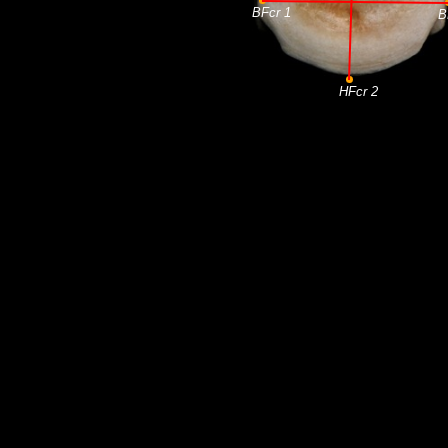
BFcr 1
B
HFcr 2