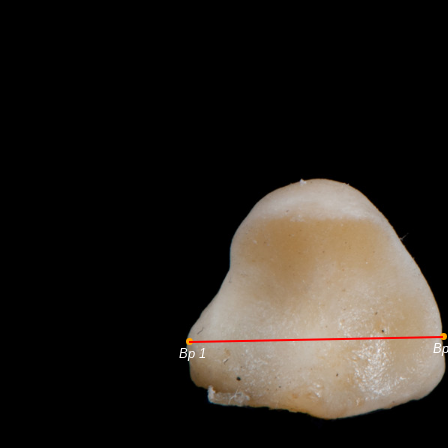
Bp
Bp 1