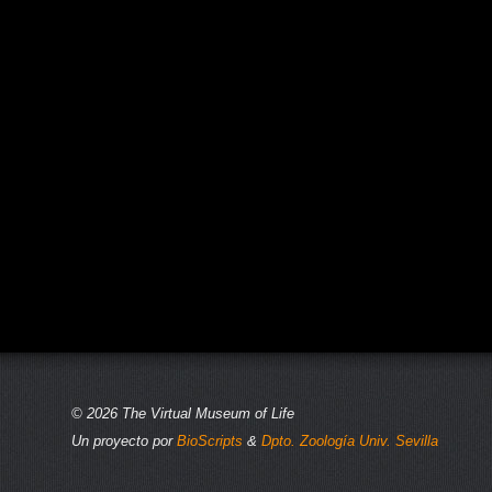
© 2026 The Virtual Museum of Life
Un proyecto por
BioScripts
&
Dpto. Zoología Univ. Sevilla