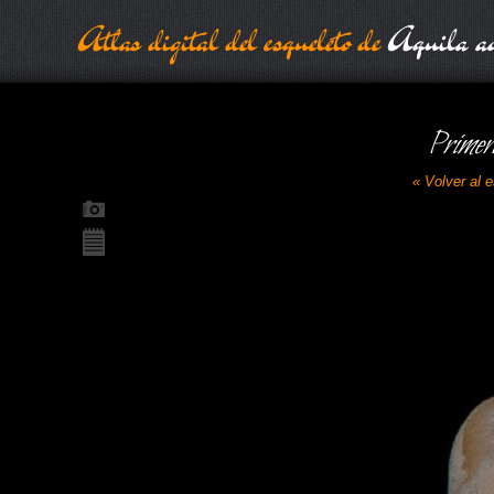
Atlas digital del esqueleto de
Aquila ad
Primer
« Volver al 