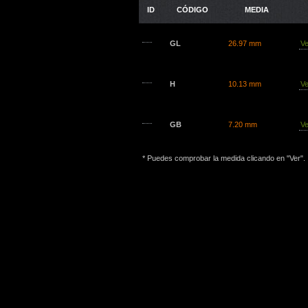
ID
CÓDIGO
MEDIA
GL
26.97 mm
Ve
H
10.13 mm
Ve
GB
7.20 mm
Ve
* Puedes comprobar la medida clicando en "Ver".