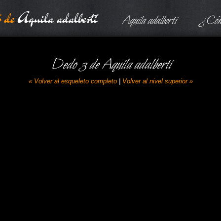
o de
Aquila adalberti
Aquila adalberti
¿Cómo
Dedo 3 de
Aquila adalberti
« Volver al esqueleto completo
|
Volver al nivel superior »