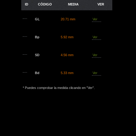
ID
CÓDIGO
MEDIA
VER
GL
20.71 mm
Ver
Bp
5.92 mm
Ver
SD
4.56 mm
Ver
Bd
5.33 mm
Ver
* Puedes comprobar la medida clicando en "Ver".