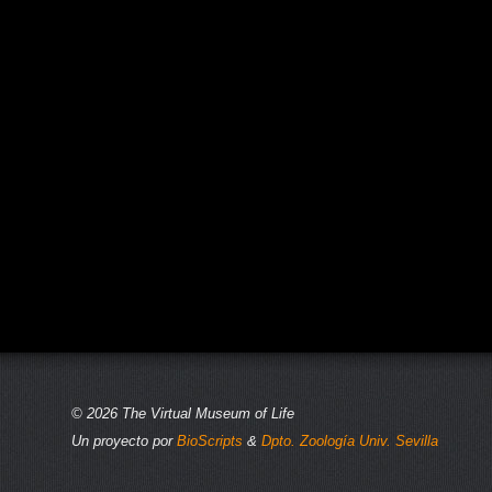
© 2026 The Virtual Museum of Life
Un proyecto por
BioScripts
&
Dpto. Zoología Univ. Sevilla