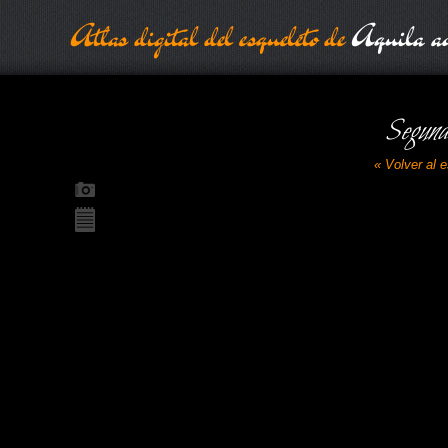
Atlas digital del esqueleto de
Aquila ad
Segund
« Volver al 