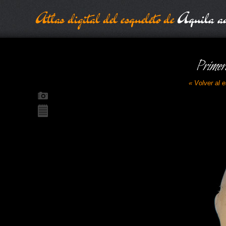
Atlas digital del esqueleto de
Aquila ad
Primer
« Volver al 