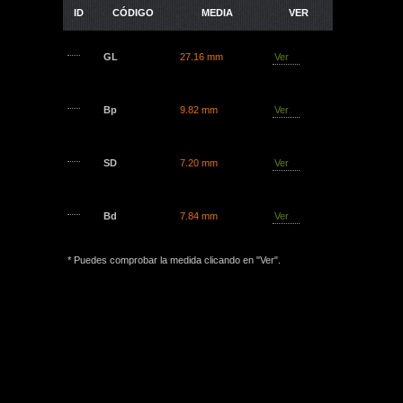
ID
CÓDIGO
MEDIA
VER
GL
27.16 mm
Ver
Bp
9.82 mm
Ver
SD
7.20 mm
Ver
Bd
7.84 mm
Ver
* Puedes comprobar la medida clicando en "Ver".