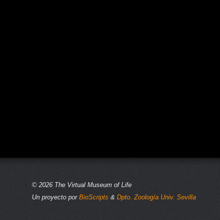
© 2026 The Virtual Museum of Life
Un proyecto por
BioScripts
&
Dpto. Zoología Univ. Sevilla