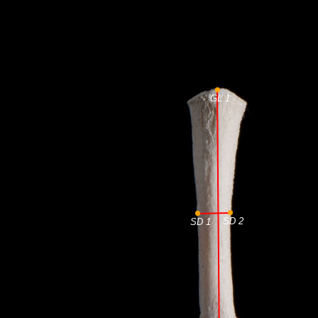
GL 1
SD 2
SD 1