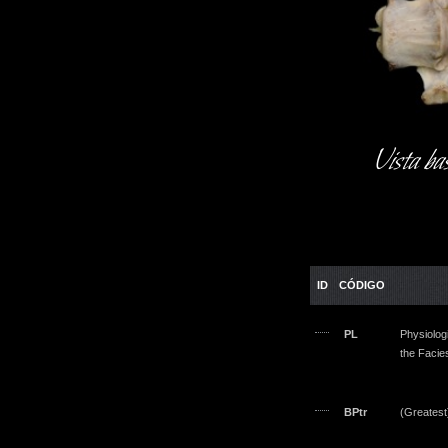
Vista ba
ID
CÓDIGO
PL
Physiolog
the Facies
BPtr
(Greatest