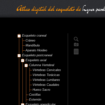
Atlas digital del esqueleto de
Lynx pard
Esqueleto craneal
Cráneo
Mandíbula
Aparato Hioideo
Esqueleto postcraneal
Esqueleto axial
Columna Vertebral
Vértebras Cervicales
Vértebras Torácicas
Vértebras Lumbares
Vértebras Caudales
Hueso Sacro
Costillas
Esternón
Esqueleto apendicular