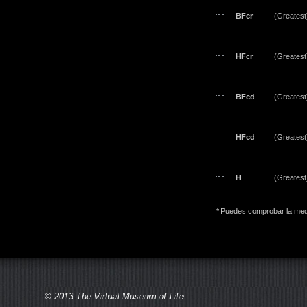
BFcr
(Greatest)
HFcr
(Greatest)
BFcd
(Greatest)
HFcd
(Greatest)
H
(Greatest)
* Puedes comprobar la medi
© 2013 The Virtual Museum of Life