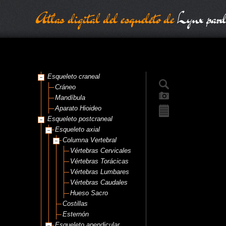
Atlas digital del esqueleto de
Lynx pard
Esqueleto craneal
Cráneo
Mandíbula
Aparato Hioideo
Esqueleto postcraneal
Esqueleto axial
Columna Vertebral
Vértebras Cervicales
Vértebras Torácicas
Vértebras Lumbares
Vértebras Caudales
Hueso Sacro
Costillas
Esternón
Esqueleto apendicular