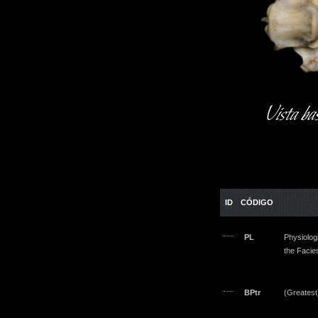
Vista ba
ID
CÓDIGO
PL
Physiolog
the Facies
BPtr
(Greatest