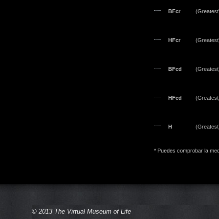
BFcr
(Greatest)
HFcr
(Greatest)
BFcd
(Greatest)
HFcd
(Greatest)
H
(Greatest)
* Puedes comprobar la medi
© 2013 The Virtual Museum of Life