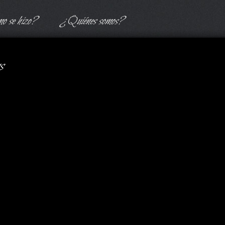
 se hizo?
¿Quiénes somos?
s