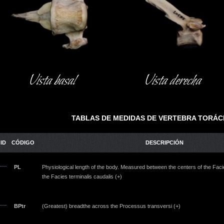
Vista basal
Vista derecha
TABLAS DE MEDIDAS DE VERTEBRA TORÁCI
ID
CÓDIGO
DESCRIPCIÓN
PL
Physiological length of the body. Measured between the centers of the Facie
the Facies terminalis caudalis (+)
BPtr
(Greatest) breadthe across the Processus transversi (+)