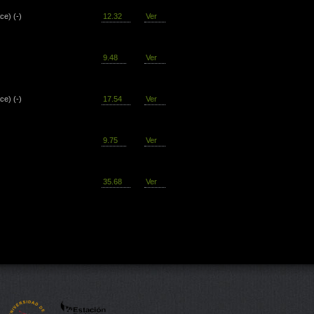
ce) (-)
12.32
Ver
9.48
Ver
ce) (-)
17.54
Ver
9.75
Ver
35.68
Ver