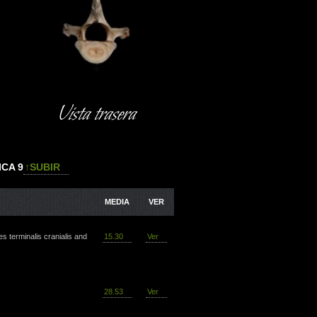
Vista trasera
CA 9
↑SUBIR
MEDIA
VER
s terminalis cranialis and
15.30
Ver
28.53
Ver