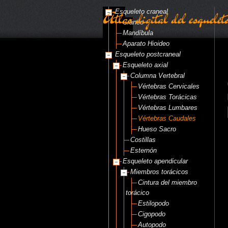
Atlas digital del esquelet
Esqueleto craneal
Cráneo
Mandíbula
Aparato Hioideo
Esqueleto postcraneal
Esqueleto axial
Columna Vertebral
Vértebras Cervicales
Vértebras Torácicas
Vértebras Lumbares
Vértebras Caudales
Hueso Sacro
Costillas
Esternón
Esqueleto apendicular
Miembros torácicos
Cintura del miembro
torácico
Estilopodo
Cigopodo
Autopodo