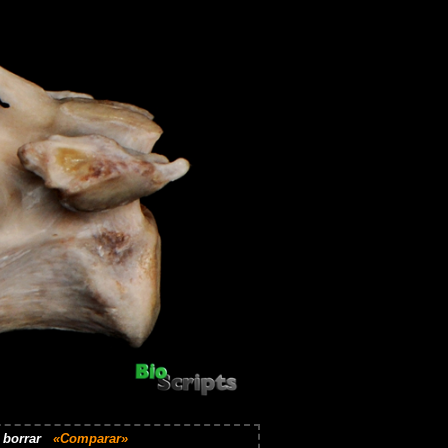
ra borrar
«Comparar»