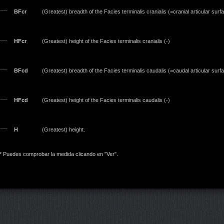
BFcr
(Greatest) breadth of the Facies terminalis cranialis (=cranial articular surfa
HFcr
(Greatest) height of the Facies terminalis cranialis (-)
BFcd
(Greatest) breadth of the Facies terminalis caudalis (=caudal articular surfa
HFcd
(Greatest) height of the Facies terminalis caudalis (-)
H
(Greatest) height.
* Puedes comprobar la medida clicando en "Ver".