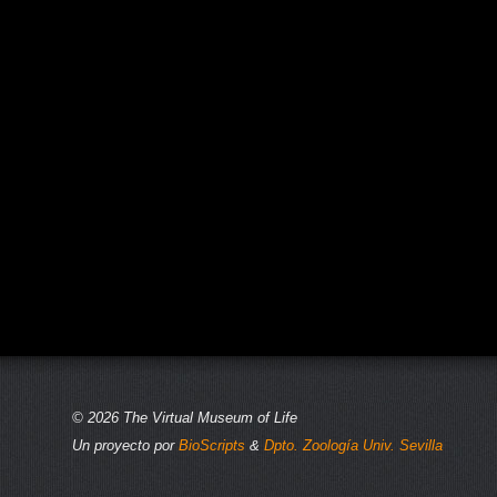
© 2026 The Virtual Museum of Life
Un proyecto por
BioScripts
&
Dpto. Zoología Univ. Sevilla