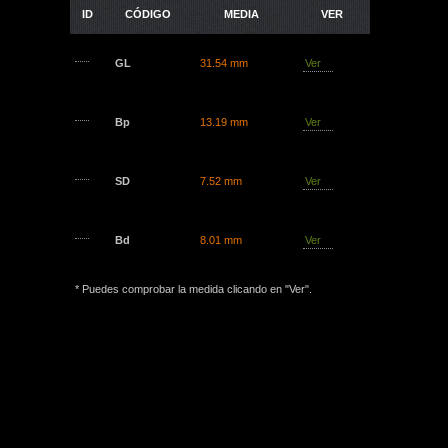
ID
CÓDIGO
MEDIA
VER
GL
31.54 mm
Ver
Bp
13.19 mm
Ver
SD
7.52 mm
Ver
Bd
8.01 mm
Ver
* Puedes comprobar la medida clicando en "Ver".