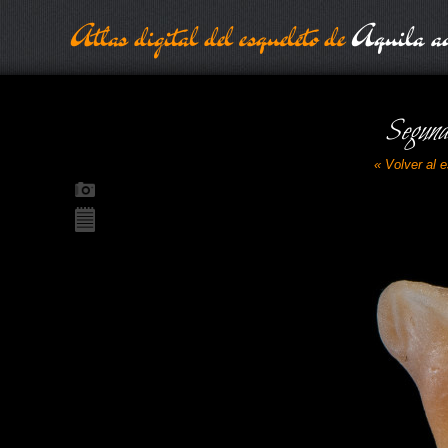
Atlas digital del esqueleto de
Aquila ad
Segund
« Volver al 