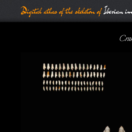
Digital atlas of the skeleton of
Iberian im
Crani