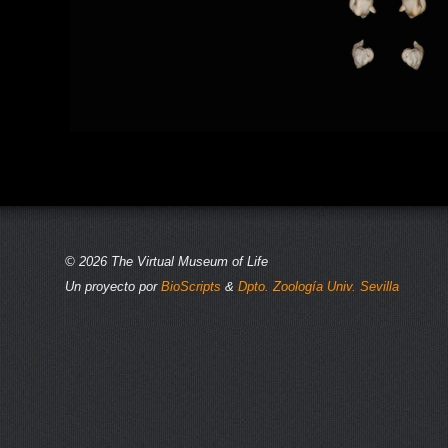
© 2026 The Virtual Museum of Life
Un proyecto por
BioScripts
&
Dpto. Zoología Univ. Sevilla