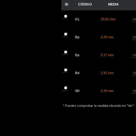
ID
CÓDIGO
MEDIA
GL
24.91 mm
Ve
Bp
4.29 mm
Ve
Dp
5.17 mm
Ve
Bd
2.91 mm
Ve
SD
2.43 mm
Ve
* Puedes comprobar la medida clicando en "Ver".