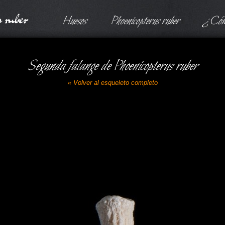
 ruber
Huesos
Phoenicopterus ruber
¿Cómo
Segunda falange de
Phoenicopterus ruber
« Volver al esqueleto completo