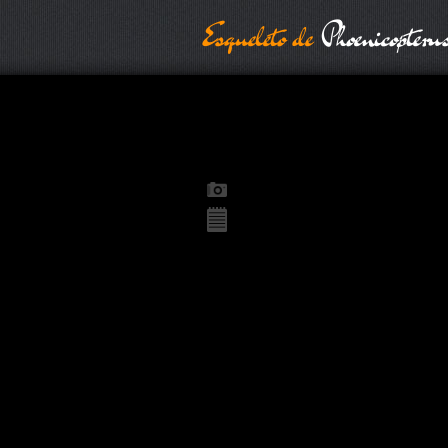
Esqueleto de
Phoenicopterus