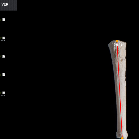
VER
r
r
r
r
r