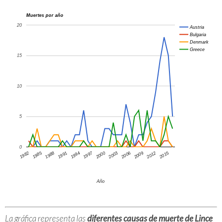
Muertes por año
20
Austria
Bulgaria
Denmark
Greece
15
10
5
0
1997
1985
2015
1994
1982
2009
2012
2000
1988
2003
1991
2006
Año
La gráfica representa las
diferentes causas de muerte de Lince