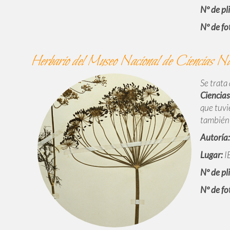
Nº de pl
Nº de fo
Herbario del Museo Nacional de Ciencias N
Se trata
Ciencias
que tuvi
también 
Autoría:
Lugar:
IE
Nº de pl
Nº de fo