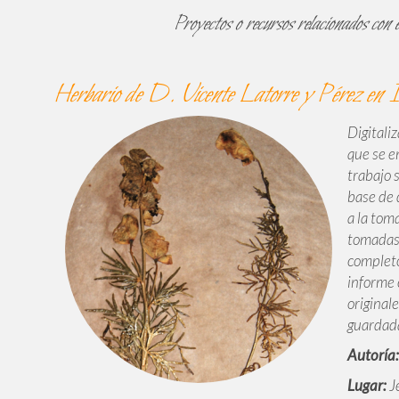
Proyectos o recursos relacionados con e
Herbario de D. Vicente Latorre y Pérez en 
Digitali
que se e
trabajo 
base de 
a la tom
tomadas 
completó
informe 
originale
guardada
Autoría:
Lugar:
Je