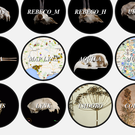
IS
REBECO_M
REBECO_H
U
A
MAP LYNX
AQUILA
MU
IS
LYNX
ISIDORO
CO