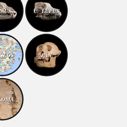
RSUS
C._LUPUS
SEOS
PAN
LOMA