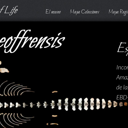
 Life
El museo
Mapa Colecciones
Mapa Regis
Es
Inco
Amaz
de la
EBD