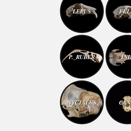
LEPUS
FEL
P._RUBER
INI
NYCTALUS
CAN