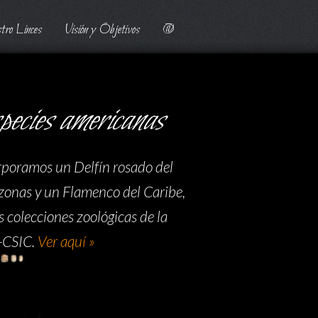
tro Linces
Visión y Objetivos
@
pecies americanas
rporamos un Delfín rosado del
onas y un Flamenco del Caribe,
s colecciones zoológicas de la
-CSIC.
Ver aquí »