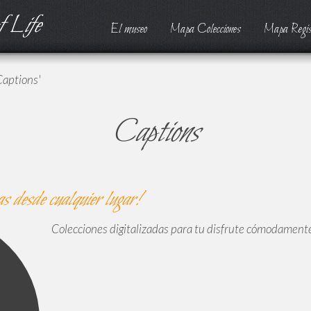
 Life
El museo
Mapa Colecciones
Mapa Regis
Captions'
Captions
as
desde cualquier lugar!
Colecciones digitalizadas para tu disfrute cómodamente