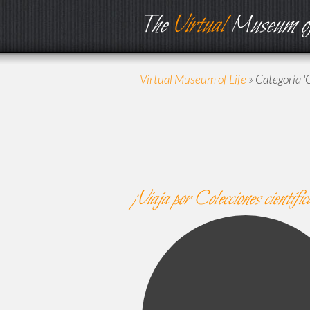
The
Virtual
Museum of
Virtual Museum of Life
»
Categoría '
¡Viaja por
Colecciones científic