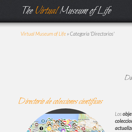
The
Virtual
Museum of Life
Virtual Museum of Life
»
Categoría 'Directorios'
Dire
Directorio de colecciones científicas
Los
obje
coleccio
actualiz