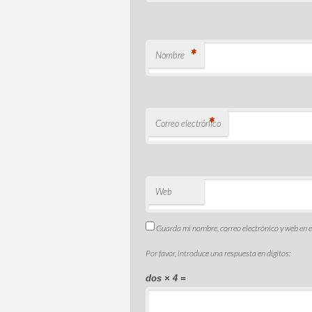
*
Nombre
*
Correo electrónico
Web
Guarda mi nombre, correo electrónico y web en 
Por favor, introduce una respuesta en dígitos:
dos × 4 =