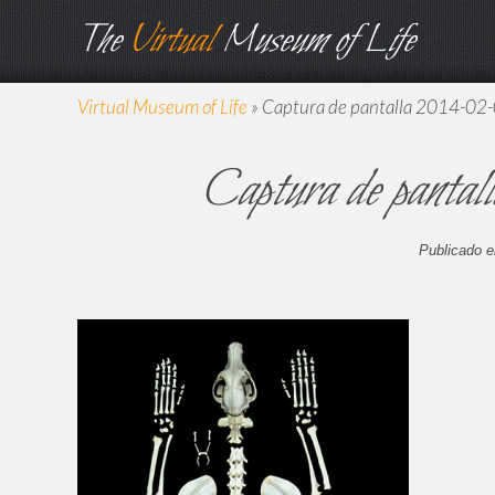
The
Virtual
Museum of Life
Virtual Museum of Life
»
Captura de pantalla 2014-02-0
Captura de pantal
Publicado e