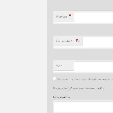
*
Nombre
*
Correo electrónico
Web
Guarda mi nombre, correo electrónico y web en 
Por favor, introduce una respuesta en dígitos:
18 − diez =