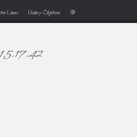
tro Linces
Visión y Objetivos
@
 15.17.42