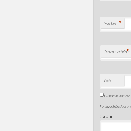
*
Nombre
*
Correo electrónic
Web
Guarda mi nombre, c
Por favor, introduce un
1 × 4 =