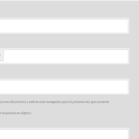
o
orreo electrónico y web en este navegador para la próxima vez que comente.
a respuesta en dígitos: