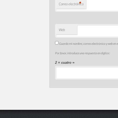
*
Correo electrónico
Web
Guarda mi nombre, correo electrónico y web en 
Por favor, introduce una respuesta en dígitos:
2 × cuatro =