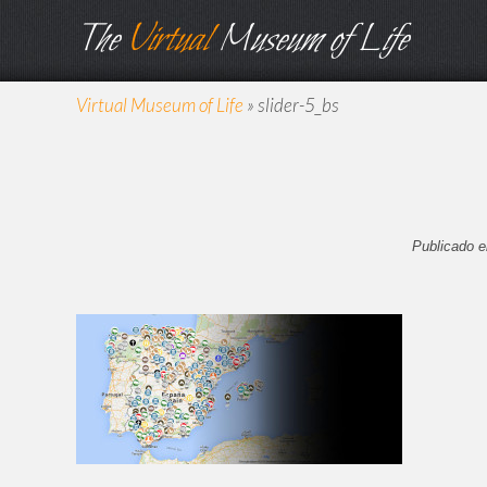
The
Virtual
Museum of Life
Virtual Museum of Life
»
slider-5_bs
Publicado e