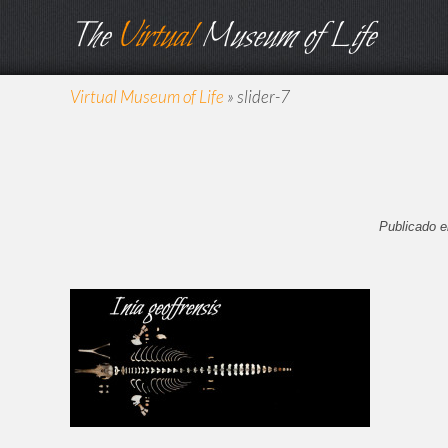
The
Virtual
Museum of Life
Virtual Museum of Life
»
slider-7
Publicado e