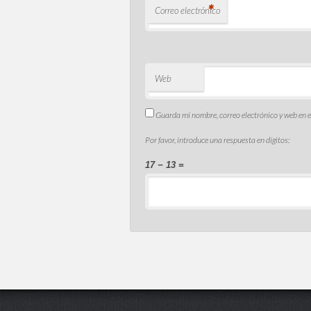
*
Correo electrónico
Web
Guarda mi nombre, correo electrónico y web en 
Por favor, introduce una respuesta en dígitos:
17 − 13 =