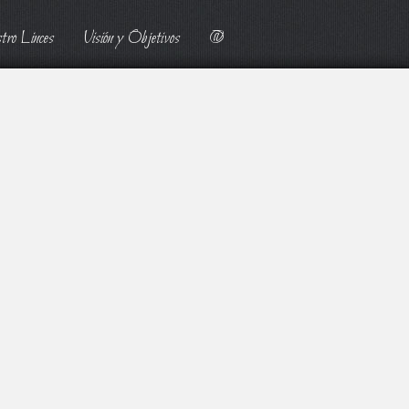
tro Linces
Visión y Objetivos
@