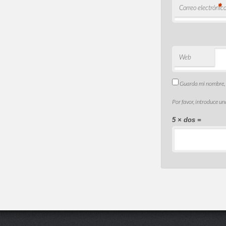
*
Correo electrónic
Web
Guarda mi nombre, c
Por favor, introduce un
5 × dos =