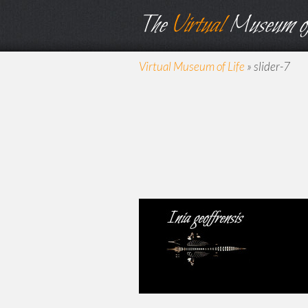
The
Virtual
Museum of
Virtual Museum of Life
»
slider-7