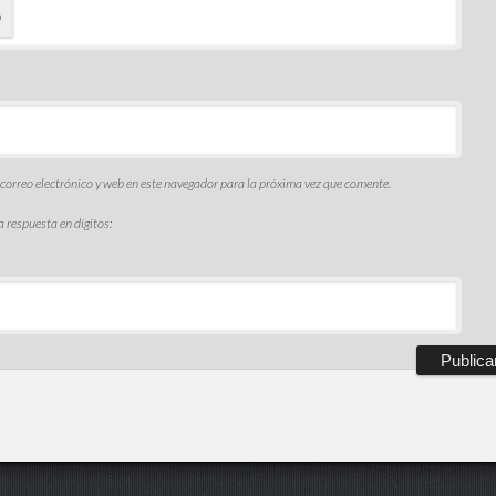
o
orreo electrónico y web en este navegador para la próxima vez que comente.
a respuesta en dígitos: