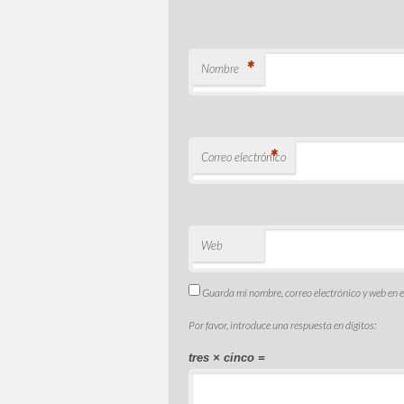
*
Nombre
*
Correo electrónico
Web
Guarda mi nombre, correo electrónico y web en 
Por favor, introduce una respuesta en dígitos:
tres × cinco =