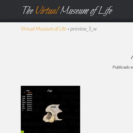
The
Virtual
Museum of Life
Virtual Museum of Life
»
preview_5_w
Publicado e