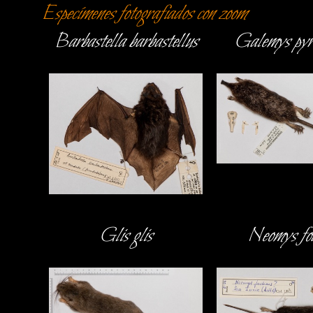
Especímenes fotografiados con zoom
Barbastella barbastellus
Galemys pyr
Glis glis
Neomys fo