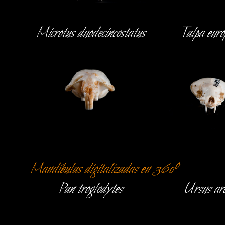
Microtus duodecincostatus
Talpa euro
Mandíbulas digitalizadas en 360º
Pan troglodytes
Ursus arc