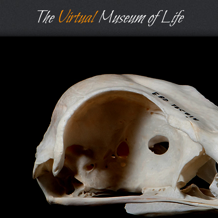
The
Virtual
Museum of Life