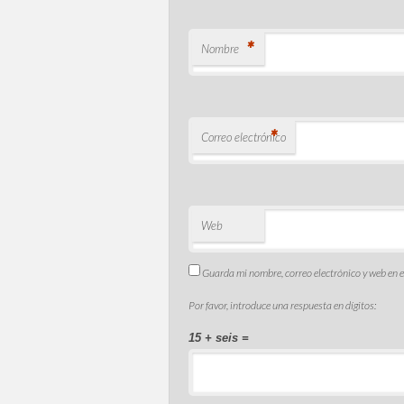
*
Nombre
*
Correo electrónico
Web
Guarda mi nombre, correo electrónico y web en 
Por favor, introduce una respuesta en dígitos:
15 + seis =