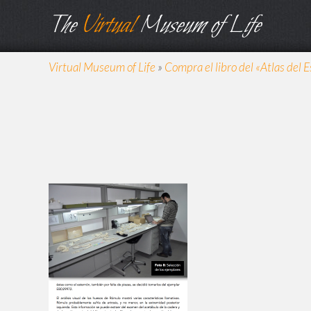
The
Virtual
Museum of Life
Virtual Museum of Life
»
Compra el libro del «Atlas del E