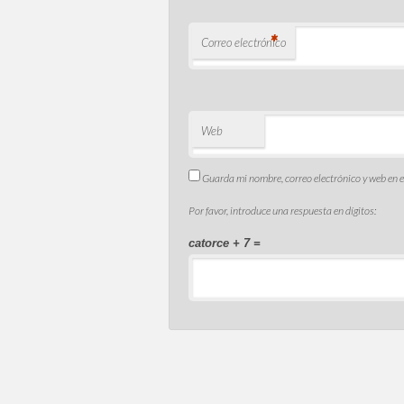
*
Correo electrónico
Web
Guarda mi nombre, correo electrónico y web en 
Por favor, introduce una respuesta en dígitos:
catorce + 7 =