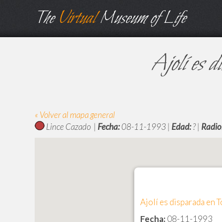
The
Virtual
Museum of Life
Ajolí es d
« Volver al mapa general
Lince Cazado |
Fecha:
08-11-1993 |
Edad:
? |
Radio
Ajolí es disparada en 
Fecha:
08-11-1993