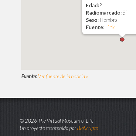
Edad:
?
Radiomarcado:
Sí
Sexo:
Hembra
Fuente:
Link
Fuente:
Ver fuente de la noticia »
© 2026 The Virtual Museum of Life
Un proyecto mantenido por
BioScripts