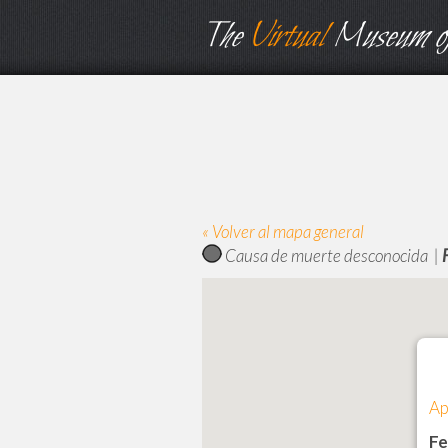
The
Virtual
Museum of
« Volver al mapa general
Causa de muerte desconocida |
Ap
Fe