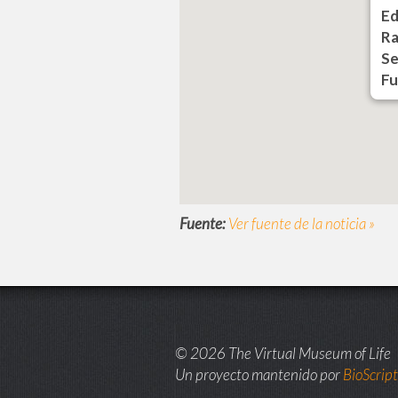
Ed
Ra
Se
Fu
Fuente:
Ver fuente de la noticia »
© 2026 The Virtual Museum of Life
Un proyecto mantenido por
BioScrip