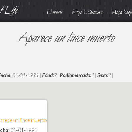
 Life
El museo
Mapa Colecciones
Mapa Regis
Aparece un lince muerto
Fecha:
01-01-1991 |
Edad:
? |
Radiomarcado:
? |
Sexo:
? |
arece un lince muerto
cha:
01-01-1991