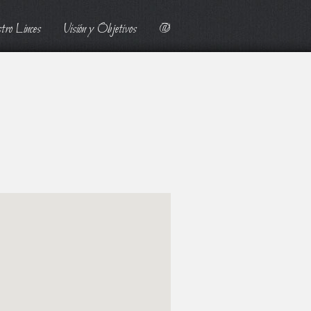
tro Linces
Visión y Objetivos
@