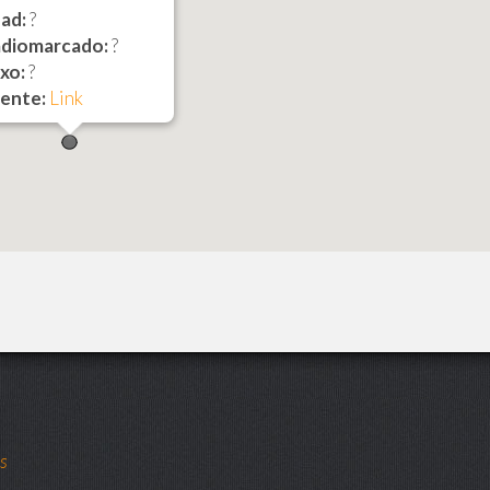
ad:
?
diomarcado:
?
xo:
?
ente:
Link
ts