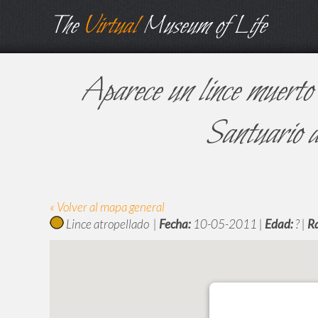
The
Virtual
Museum of Life
Aparece un lince muerto 
Santuario d
« Volver al mapa general
Lince atropellado |
Fecha:
10-05-2011 |
Edad:
? |
R