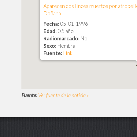
Aparecen dos linces muertos por atropell
Doñana
Fecha:
05-01-1996
Edad:
0.5 año
Radiomarcado:
No
Sexo:
Hembra
Fuente:
Link
Fuente:
Ver fuente de la noticia »