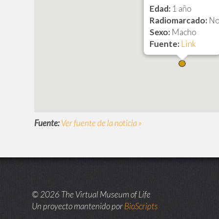
Edad:
1 año
Radiomarcado:
N
Sexo:
Macho
Fuente:
Link
Fuente:
Ver fuente de la noticia »
© 2026 The Virtual Museum of Life
Un proyecto mantenido por
BioScripts