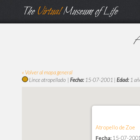
The
Virtual
Museum of Life
A
« Volver al mapa general
Lince atropellado |
Fecha:
15-07-2001 |
Edad:
1 añ
Atropello de Zoe
Fecha:
15-07-200