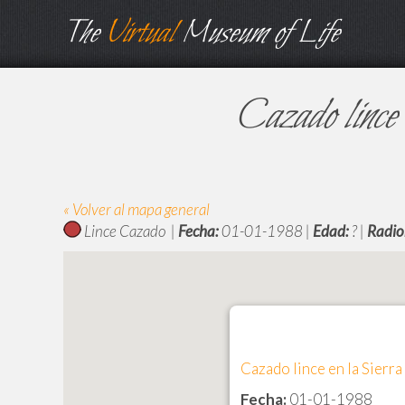
The
Virtual
Museum of Life
Cazado lince 
« Volver al mapa general
Lince Cazado |
Fecha:
01-01-1988 |
Edad:
? |
Radio
Cazado lince en la Sierr
Fecha:
01-01-1988