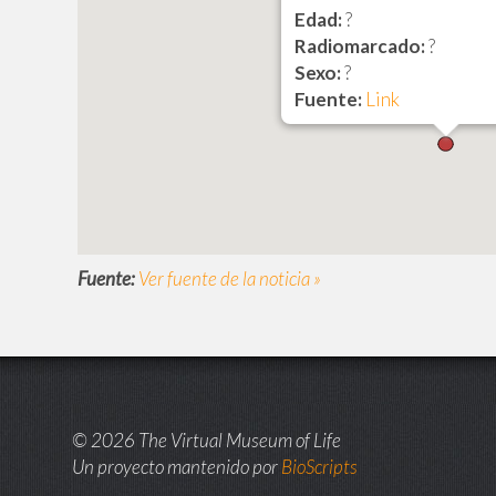
Edad:
?
Radiomarcado:
?
Sexo:
?
Fuente:
Link
Fuente:
Ver fuente de la noticia »
© 2026 The Virtual Museum of Life
Un proyecto mantenido por
BioScripts