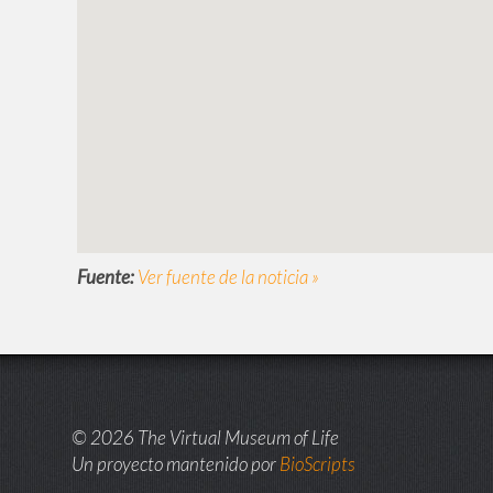
Fuente:
Ver fuente de la noticia »
© 2026 The Virtual Museum of Life
Un proyecto mantenido por
BioScripts