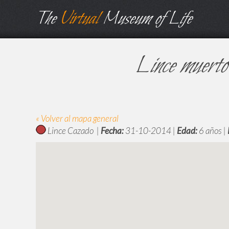
The
Virtual
Museum of Life
Lince muerto
« Volver al mapa general
Lince Cazado |
Fecha:
31-10-2014 |
Edad:
6 años |