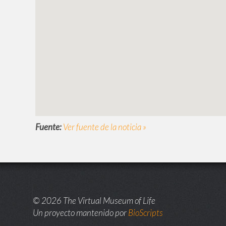
Fuente:
Ver fuente de la noticia »
© 2026 The Virtual Museum of Life
Un proyecto mantenido por
BioScripts