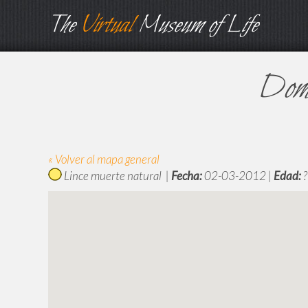
The
Virtual
Museum of Life
Domo
« Volver al mapa general
Lince muerte natural |
Fecha:
02-03-2012 |
Edad:
?