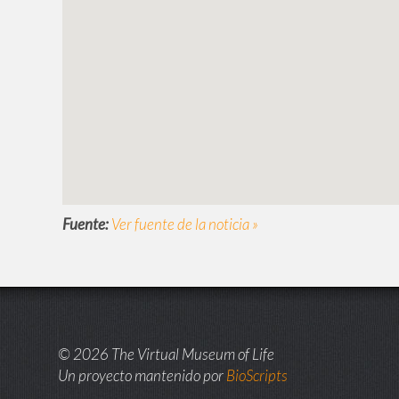
Fuente:
Ver fuente de la noticia »
© 2026 The Virtual Museum of Life
Un proyecto mantenido por
BioScripts