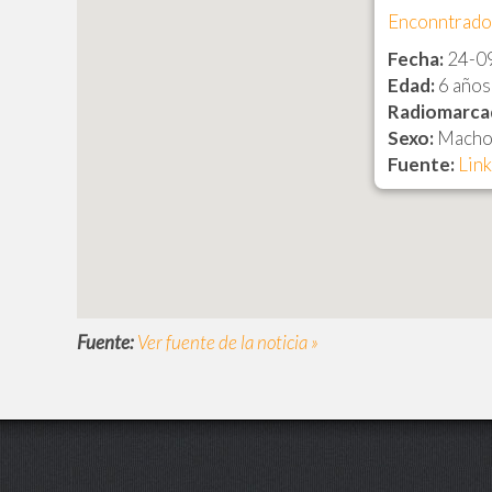
Enconntrado 
Fecha:
24-0
Edad:
6 años
Radiomarca
Sexo:
Mach
Fuente:
Link
Fuente:
Ver fuente de la noticia »