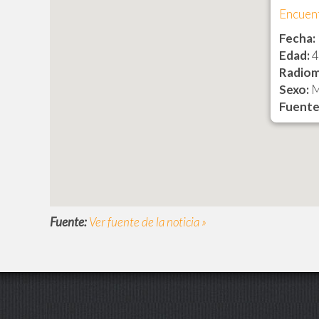
Encuent
Fecha:
Edad:
4
Radiom
Sexo:
M
Fuente
Fuente:
Ver fuente de la noticia »