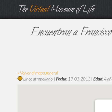
The
Virtual
Museum of Life
Encuentran a Francisco 
« Volver al mapa general
Lince atropellado |
Fecha:
19-03-2013 |
Edad:
4 añ