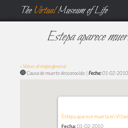
The
Virtual
Museum of Life
Estepa aparece muer
« Volver al mapa general
Causa de muerte desconocida |
Fecha:
01-02-2010
Estepa aparece muerta en Villa
Fecha:
01-02-2010