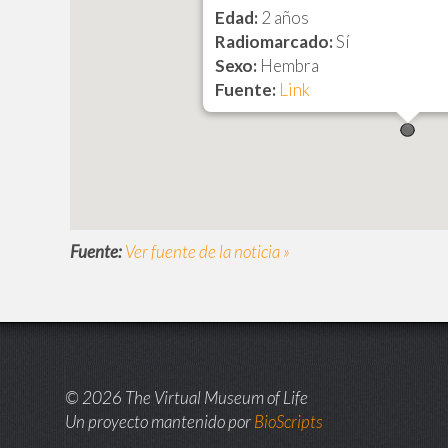
Edad:
2 años
Radiomarcado:
Sí
Sexo:
Hembra
Fuente:
Link
Fuente:
Ver fuente de la noticia »
© 2026 The Virtual Museum of Life
Un proyecto mantenido por
BioScripts