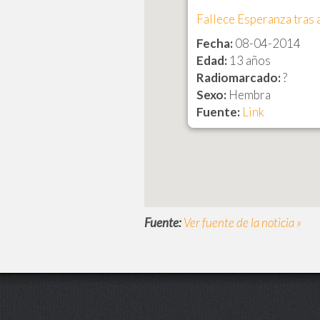
Fallece Esperanza tras 
Fecha:
08-04-2014
Edad:
13 años
Radiomarcado:
?
Sexo:
Hembra
Fuente:
Link
Fuente:
Ver fuente de la noticia »