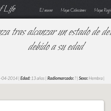
 Life
El museo
Mapa Colecciones
Mapa Regis
za tras alcanzar un estado de de
debido a su edad
-04-2014 |
Edad:
13 años |
Radiomarcado:
? |
Sexo:
Hembra |