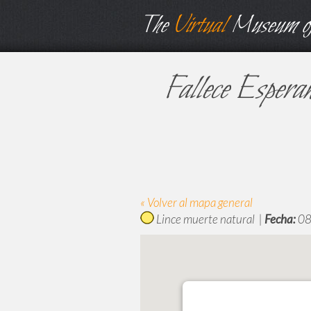
The
Virtual
Museum of
Fallece Esperan
« Volver al mapa general
Lince muerte natural |
Fecha:
08