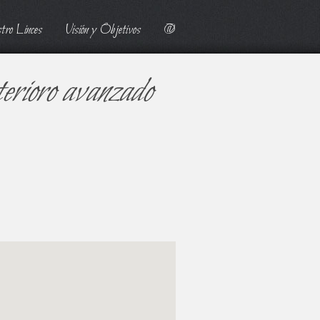
tro Linces
Visión y Objetivos
@
terioro avanzado