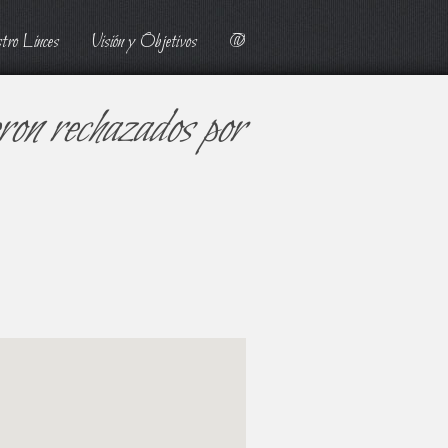
tro Linces
Visión y Objetivos
@
eron rechazados por