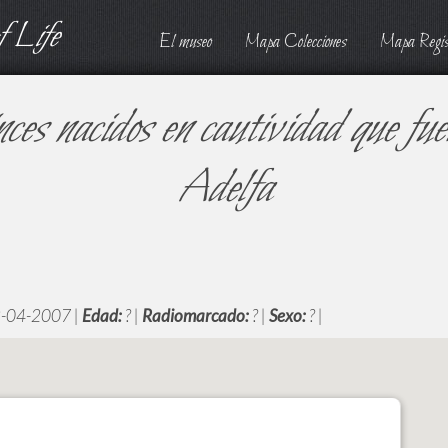
 Life
El museo
Mapa Colecciones
Mapa Regis
inces nacidos en cautividad que fu
Adelfa
-04-2007 |
Edad:
? |
Radiomarcado:
? |
Sexo:
? |