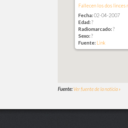
Fallecen los dos linces
Fecha:
02-04-2007
Edad:
?
Radiomarcado:
?
Sexo:
?
Fuente:
Link
Fuente:
Ver fuente de la noticia »