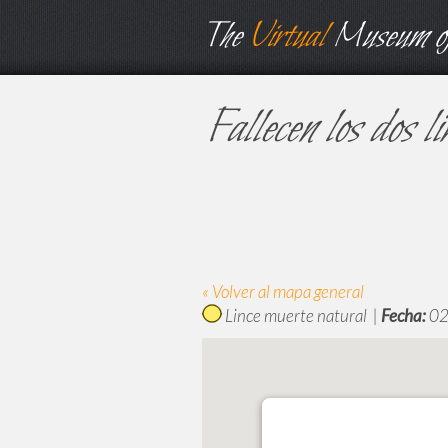
The
Virtual
Museum of
Fallecen los dos l
« Volver al mapa general
Lince muerte natural |
Fecha:
02