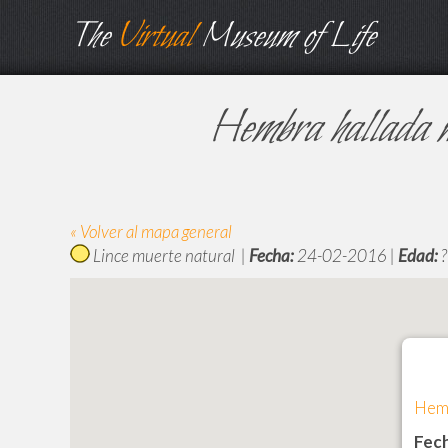
The
Virtual
Museum of Life
Hembra hallada m
« Volver al mapa general
Lince muerte natural |
Fecha:
24-02-2016 |
Edad:
?
Hemb
Fech