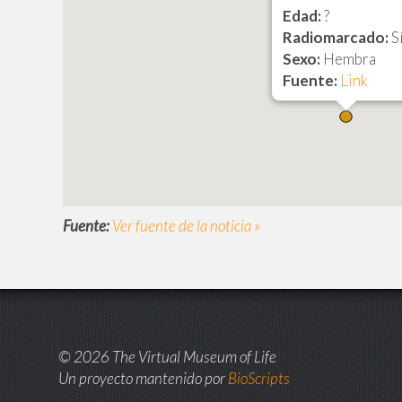
Edad:
?
Radiomarcado:
S
Sexo:
Hembra
Fuente:
Link
Fuente:
Ver fuente de la noticia »
© 2026 The Virtual Museum of Life
Un proyecto mantenido por
BioScripts