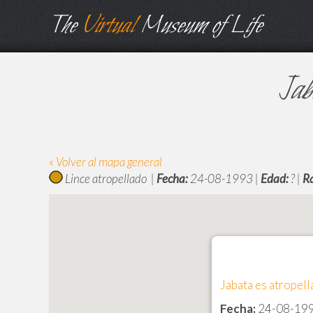
The
Virtual
Museum of Life
Jab
« Volver al mapa general
Lince atropellado |
Fecha:
24-08-1993 |
Edad:
? |
R
Jabata es atropell
Fecha:
24-08-19