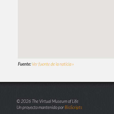
Fuente:
Ver fuente de la noticia »
© 2026 The Virtual Museum of Life
Un proyecto mantenido por
BioScripts