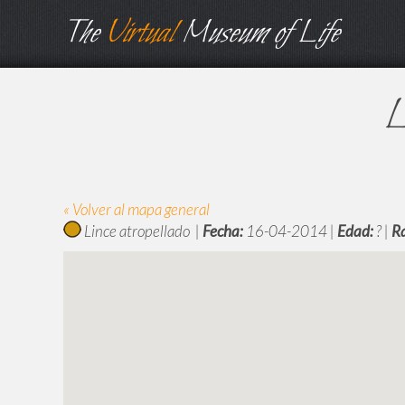
The
Virtual
Museum of Life
L
« Volver al mapa general
Lince atropellado |
Fecha:
16-04-2014 |
Edad:
? |
R