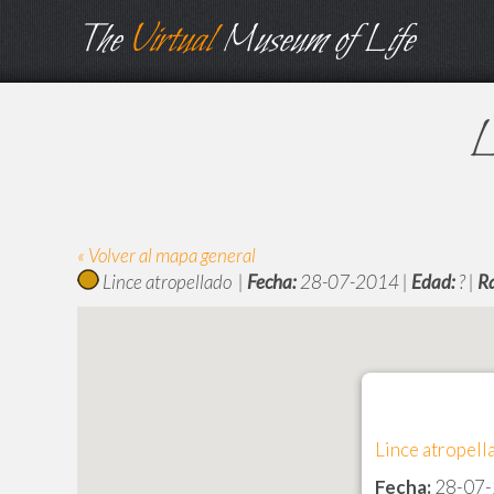
The
Virtual
Museum of Life
L
« Volver al mapa general
Lince atropellado |
Fecha:
28-07-2014 |
Edad:
? |
R
Lince atropell
Fecha:
28-07-