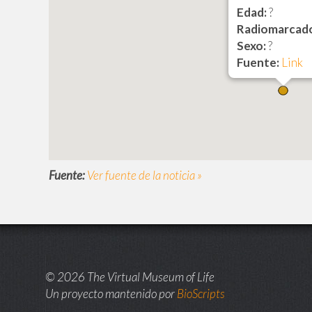
Edad:
?
Radiomarcad
Sexo:
?
Fuente:
Link
Fuente:
Ver fuente de la noticia »
© 2026 The Virtual Museum of Life
Un proyecto mantenido por
BioScripts