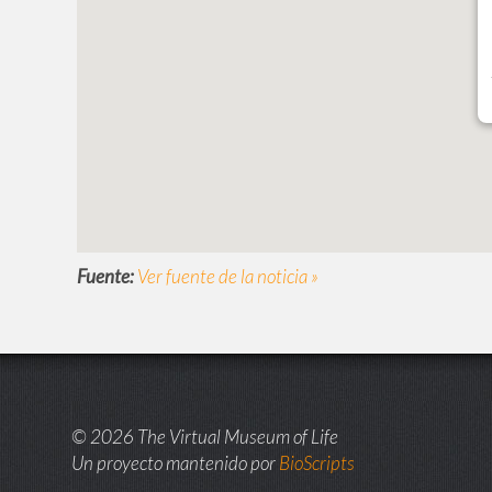
Fuente:
Ver fuente de la noticia »
© 2026 The Virtual Museum of Life
Un proyecto mantenido por
BioScripts