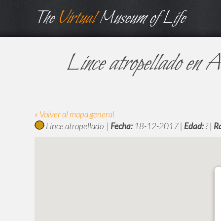
The
Virtual
Museum of Life
Lince atropellado en A
« Volver al mapa general
Lince atropellado |
Fecha:
18-12-2017 |
Edad:
? |
R