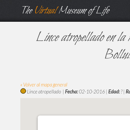
The
Virtual
Museum of Life
Lince atropellado en la
Bollul
« Volver al mapa general
Lince atropellado |
Fecha:
02-10-2016 |
Edad:
? |
R