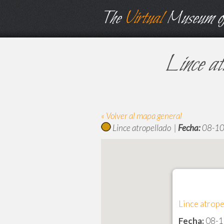
The
Virtual
Museum of
Lince at
« Volver al mapa general
Lince atropellado |
Fecha:
08-10
Lince atrope
Fecha:
08-1