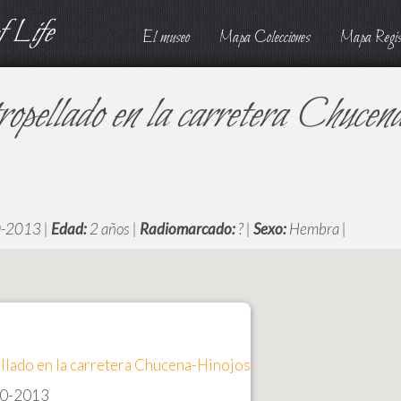
 Life
El museo
Mapa Colecciones
Mapa Regis
ropellado en la carretera Chucen
-2013 |
Edad:
2 años |
Radiomarcado:
? |
Sexo:
Hembra |
llado en la carretera Chucena-Hinojos
0-2013