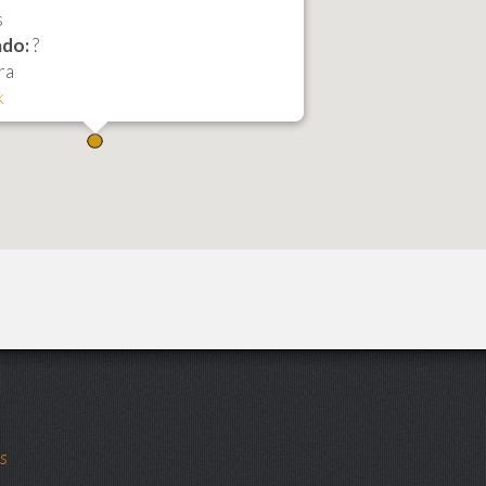
s
do:
?
ra
k
ts