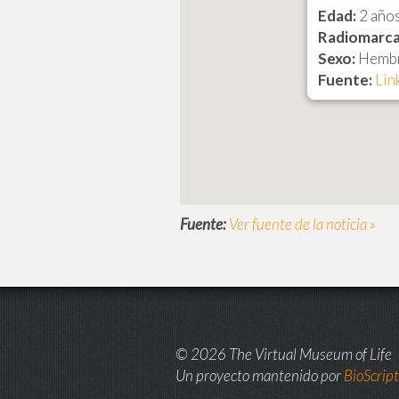
Edad:
2 año
Radiomarca
Sexo:
Hemb
Fuente:
Lin
Fuente:
Ver fuente de la noticia »
© 2026 The Virtual Museum of Life
Un proyecto mantenido por
BioScrip