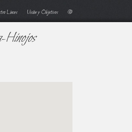
tro Linces
Visión y Objetivos
@
a-Hinojos